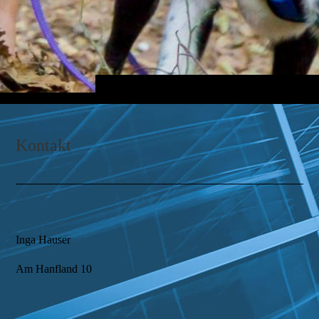
Kontakt
Inga Hauser
Am Hanfland 10